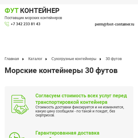
ФУТ
КОНТЕЙНЕР
Показать меню
Поставщик морских контейнеров
По
+7 342 233 81 43
perm@foot-container.ru
Главная
Каталог
Сухогрузные контейнеры
30 футов
Морские контейнеры 30 футов
Согласуем стоимость всех услуг перед
транспортировкой контейнера
Стоимость доставки фиксируется и не изменяется,
какую цену сообщили - по такой и поедет, без
сюрпризов.
Гарантированная доставка