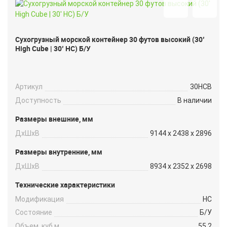
Сухогрузный морской контейнер 30 футов высокий (30′
High Cube | 30′ HC) Б/У
Артикул
30HCB
Доступность
В наличии
Размеры внешние, мм
ДxШxВ
9144 x 2438 x 2896
Размеры внутренние, мм
ДxШxВ
8934 x 2352 x 2698
Технические характеристики
Модификация
HC
Состояние
Б/У
Объем, куб.м
55.2