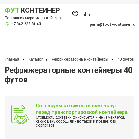
ФУТ
КОНТЕЙНЕР
Показать меню
Поставщик морских контейнеров
По
+7 342 233 81 43
perm@foot-container.ru
Главная
Каталог
Рефрижераторные контейнеры
40 футов
Рефрижераторные контейнеры 40
футов
Согласуем стоимость всех услуг
перед транспортировкой контейнера
Стоимость доставки фиксируется и не изменяется,
какую цену сообщили - по такой и поедет, без
сюрпризов.