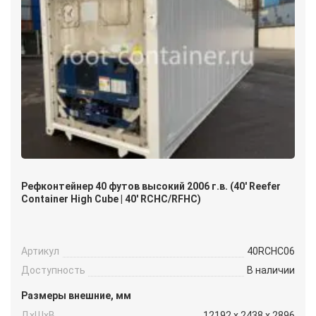
Рефконтейнер 40 футов высокий 2006 г.в. (40′ Reefer
Container High Cube | 40′ RCHC/RFHC)
Артикул
40RCHC06
Доступность
В наличии
Размеры внешние, мм
ДxШxВ
12192 x 2438 x 2896