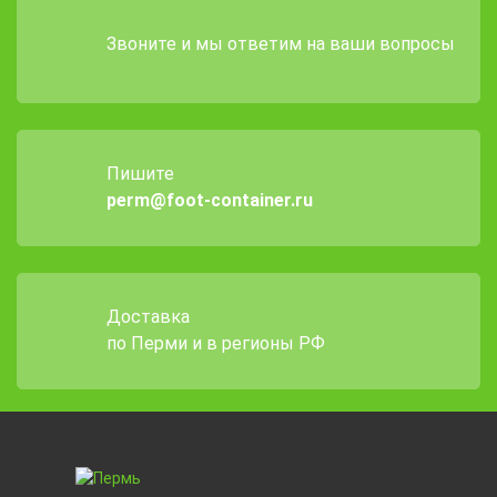
Звоните и мы ответим на ваши вопросы
Пишите
perm@foot-container.ru
Доставка
по Перми и в регионы РФ